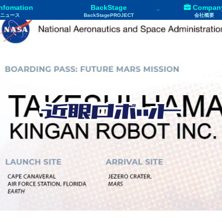
nfomation
BackStage
Compan
ニュース
BackStagePROJECT
会社概要