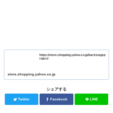
https://store.shopping.yahoo.co.jp/backstagep
roject/
store.shopping.yahoo.co.jp
シェアする
Twitter
Facebook
LINE