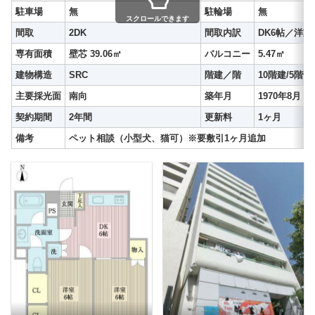
駐車場
無
駐輪場
無
スクロールできます
間取
2DK
間取内訳
DK6帖／洋室
専有面積
壁芯 39.06㎡
バルコニー
5.47㎡
建物構造
SRC
階建／階
10階建/5階部
主要採光面
南向
築年月
1970年8月
契約期間
2年間
更新料
1ヶ月
備考
ペット相談（小型犬、猫可）※要敷引1ヶ月追加