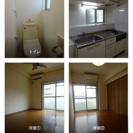
トイレ
洋室①
洋室②