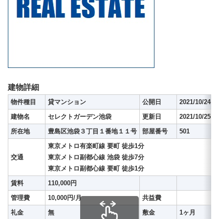
建物詳細
物件種目
貸マンション
公開日
2021/10/24
建物名
セレクトガーデン池袋
更新日
2021/10/25
所在地
豊島区池袋３丁目１番地１１号
部屋番号
501
東京メトロ有楽町線 要町 徒歩1分
交通
東京メトロ副都心線 池袋 徒歩7分
東京メトロ副都心線 要町 徒歩1分
賃料
110,000円
管理費
10,000円/月
共益費
礼金
無
敷金
1ヶ月