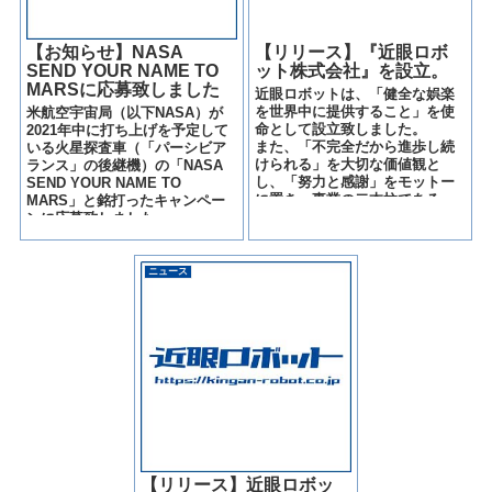
【お知らせ】NASA
【リリース】『近眼ロボ
SEND YOUR NAME TO
ット株式会社』を設立。
MARSに応募致しました
近眼ロボットは、「健全な娯楽
を世界中に提供すること」を使
米航空宇宙局（以下NASA）が
命として設立致しました。
2021年中に打ち上げを予定して
また、「不完全だから進歩し続
いる火星探査車（「パーシビア
けられる」を大切な価値観と
ランス」の後継機）の「NASA
し、「努力と感謝」をモットー
SEND YOUR NAME TO
に置き、事業の二本柱である
MARS」と銘打ったキャンペー
「演劇・不動産」のすべての事
ンに応募致しました。
業において、公明正大な事業活
動に取り組むと共に、常にお客
様の目線に立ち、時代に即した
ニュース
新鮮な企画を提案し、世の中に
最高のエンタテインメントを提
供し続ける企業集団でありたい
と考えております。
【リリース】近眼ロボッ